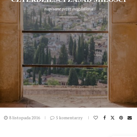
napisane przez
magdallena
8 listopada 2016
5 komentarzy