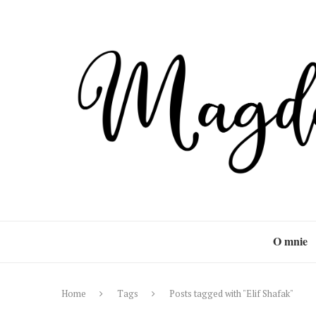
O mnie
Home
Tags
Posts tagged with "Elif Shafak"