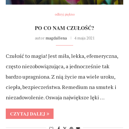
odkryj piękno
PO CO NAM CZUŁOŚĆ?
autor
magdallena
4 maja 2021
Czułość to magia! Jest miła, lekka, efemeryczna,
często niezobowiązująca, a jednocześnie tak
bardzo upragniona. Z nią życie ma wiele uroku,
ciepła, bezpieczeństwa. Remedium na smutek i
niezadowolenie. Oswaja największe lęki …
CZYTAJ DALEJ