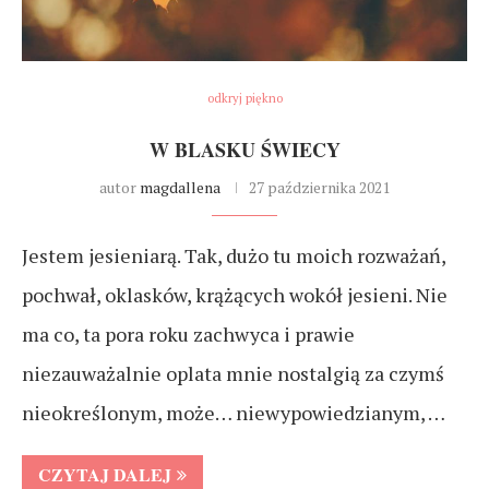
odkryj piękno
W BLASKU ŚWIECY
autor
magdallena
27 października 2021
Jestem jesieniarą. Tak, dużo tu moich rozważań,
pochwał, oklasków, krążących wokół jesieni. Nie
ma co, ta pora roku zachwyca i prawie
niezauważalnie oplata mnie nostalgią za czymś
nieokreślonym, może… niewypowiedzianym, …
CZYTAJ DALEJ