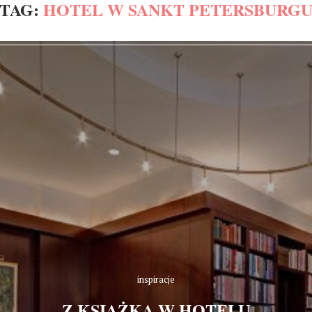
TAG:
HOTEL W SANKT PETERSBURG
inspiracje
Z KSIĄŻKĄ W HOTELU