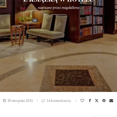
napisane przez
magdallena
30 sierpnia 2015
14 komentarzy