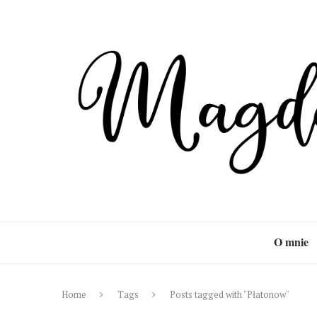
O mnie
Home
Tags
Posts tagged with "Płatonow"