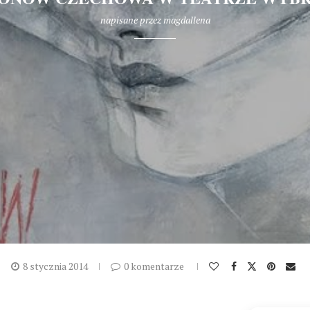
napisane przez
magdallena
8 stycznia 2014
0 komentarze