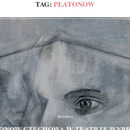
TAG:
PŁATONOW
literatura
ONOW CZECHOWA W TEATRZE WYB