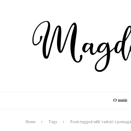
O mnie
Home
Tags
Posts tagged with "radość z pomaga