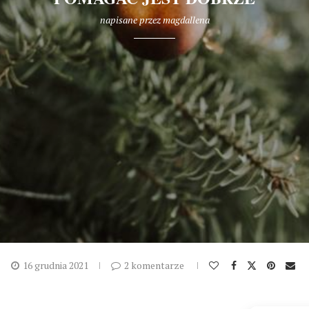
napisane przez
magdallena
16 grudnia 2021
2 komentarze