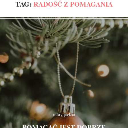
TAG:
RADOŚĆ Z POMAGANIA
odkryj piękno
POMAGAĆ JEST DOBRZE