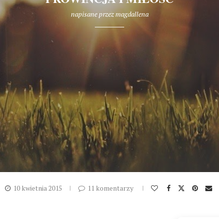
napisane przez
magdallena
10 kwietnia 2015
11 komentarzy