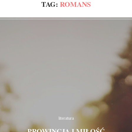
TAG:
ROMANS
literatura
PROWINCJA I MIŁOŚĆ