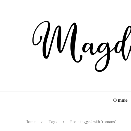
O mnie
Home
Tags
Posts tagged with "romans"