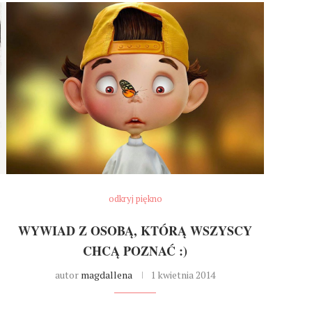
odkryj piękno
WYWIAD Z OSOBĄ, KTÓRĄ WSZYSCY
CHCĄ POZNAĆ :)
autor
magdallena
1 kwietnia 2014