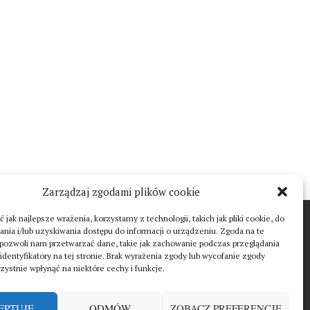
Zarządzaj zgodami plików cookie
 jak najlepsze wrażenia, korzystamy z technologii, takich jak pliki cookie, do
T
ia i/lub uzyskiwania dostępu do informacji o urządzeniu. Zgoda na te
 pozwoli nam przetwarzać dane, takie jak zachowanie podczas przeglądania
 identyfikatory na tej stronie. Brak wyrażenia zgody lub wycofanie zgody
ystnie wpłynąć na niektóre cechy i funkcje.
EPTUJĘ
ODMÓW
ZOBACZ PREFERENCJE