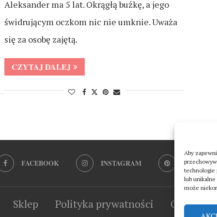
Aleksander ma 5 lat. Okrągłą buźkę, a jego
świdrującym oczkom nic nie umknie. Uważa
się za osobę zajętą.
CZYTAJ DALEJ
Aby zapewnić
FACEBOOK
INSTAGRAM
PINTERES
przechowywan
technologie
lub unikalne
może niekorz
Sklep
Polityka prywatności
O mnie
AKC