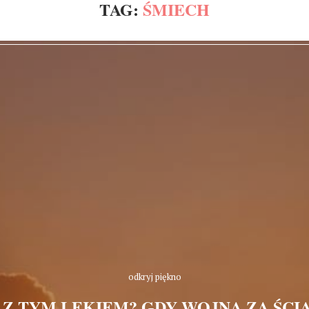
TAG:
ŚMIECH
odkryj piękno
 Z TYM LĘKIEM? GDY WOJNA ZA ŚCI