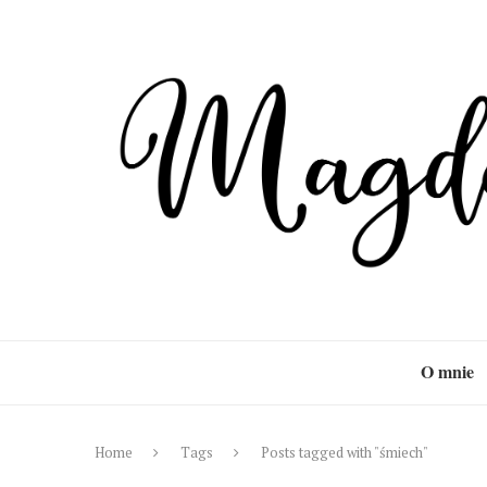
O mnie
Home
Tags
Posts tagged with "śmiech"