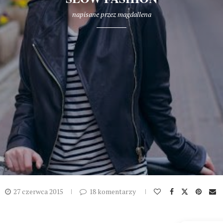
napisane przez
magdallena
27 czerwca 2015
18 komentarzy