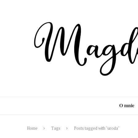
O mnie
Home
Tags
Posts tagged with "uroda"