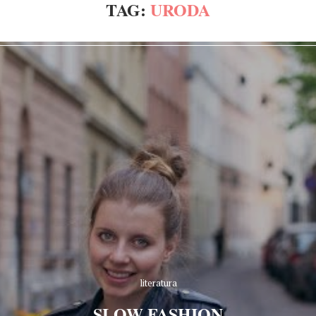
TAG:
URODA
literatura
SLOW FASHION