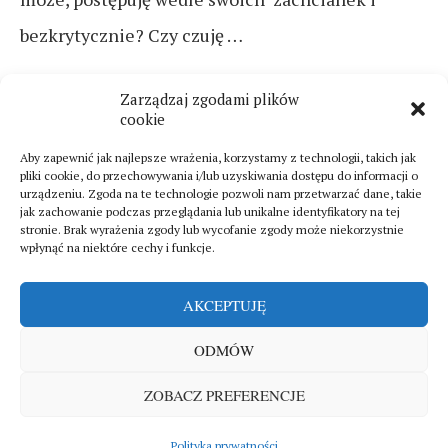
bezkrytycznie? Czy czuję …
CZYTAJ DALEJ
Zarządzaj zgodami plików
cookie
Aby zapewnić jak najlepsze wrażenia, korzystamy z technologii, takich jak
pliki cookie, do przechowywania i/lub uzyskiwania dostępu do informacji o
urządzeniu. Zgoda na te technologie pozwoli nam przetwarzać dane, takie
jak zachowanie podczas przeglądania lub unikalne identyfikatory na tej
stronie. Brak wyrażenia zgody lub wycofanie zgody może niekorzystnie
wpłynąć na niektóre cechy i funkcje.
AKCEPTUJĘ
ODMÓW
Sklep
Polityka prywatności
O mnie
ZOBACZ PREFERENCJE
Copyright © 2025. All rights reserved by
Magdallena Magazine
WRÓĆ NA GÓRĘ
Polityka prywatności