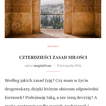
literatura
CZTERDZIEŚCI ZASAD MIŁOŚCI
autor
magdallena
8 listopada 2016
Według jakich zasad żyję? Czy mam w życiu
drogowskazy, dzięki którym obieram odpowiedni
kierunek? Podejmuję taką, a nie inną decyzję? A
może, postępuję wedle swoich zachcianek i