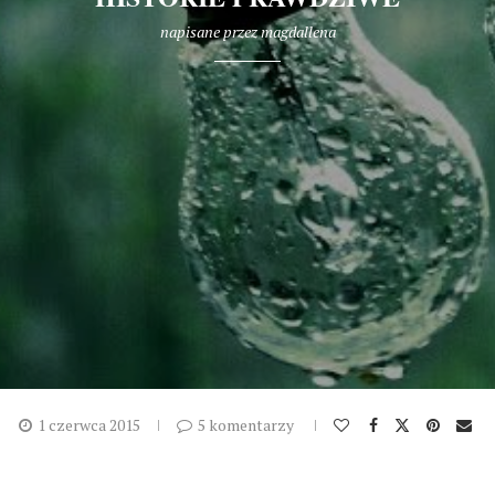
napisane przez
magdallena
1 czerwca 2015
5 komentarzy