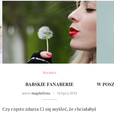
literatura
BABSKIE FANABERIE
W POSZ
autor
magdallena
14 lipca 2014
Czy często zdarza Ci się myśleć, że chciałabyś