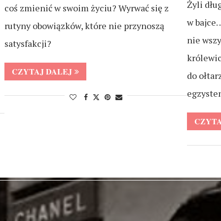
Żyli dłu
coś zmienić w swoim życiu? Wyrwać się z
w bajce…
rutyny obowiązków, które nie przynoszą
nie wszy
satysfakcji?
królewic
CZYTAJ DALEJ
do ołtar
egzyste
CZYTA