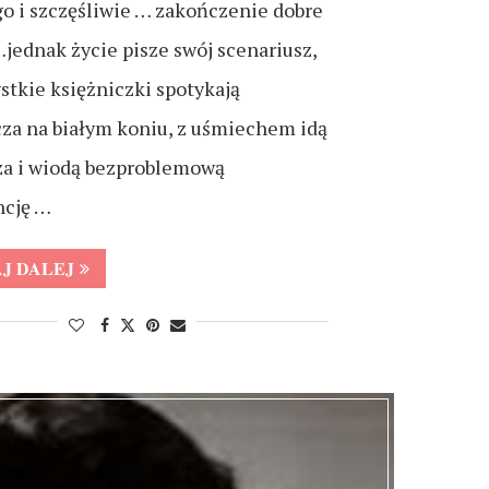
go i szczęśliwie … zakończenie dobre
jednak życie pisze swój scenariusz,
stkie księżniczki spotykają
za na białym koniu, z uśmiechem idą
za i wiodą bezproblemową
ncję …
J DALEJ