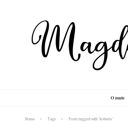
O mnie
Home
Tags
Posts tagged with "kobieta"