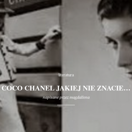
literatura
COCO CHANEL JAKIEJ NIE ZNACIE…
napisane przez
magdallena