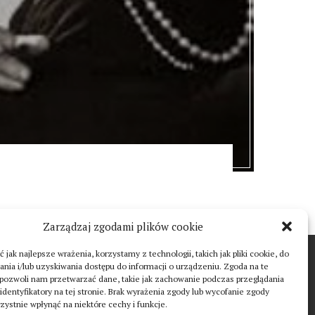
Zarządzaj zgodami plików cookie
 jak najlepsze wrażenia, korzystamy z technologii, takich jak pliki cookie, do
T
ia i/lub uzyskiwania dostępu do informacji o urządzeniu. Zgoda na te
 pozwoli nam przetwarzać dane, takie jak zachowanie podczas przeglądania
 identyfikatory na tej stronie. Brak wyrażenia zgody lub wycofanie zgody
ystnie wpłynąć na niektóre cechy i funkcje.