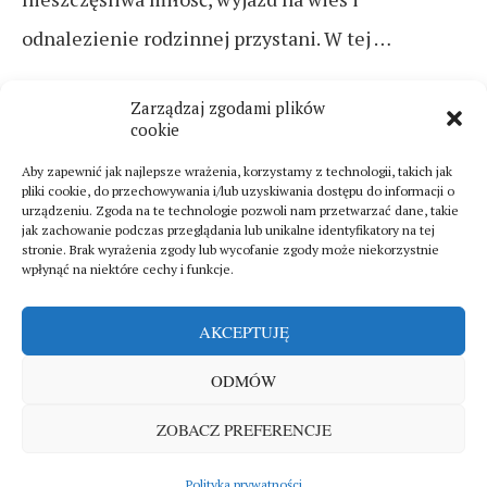
odnalezienie rodzinnej przystani. W tej …
CZYTAJ DALEJ
Zarządzaj zgodami plików
cookie
Aby zapewnić jak najlepsze wrażenia, korzystamy z technologii, takich jak
pliki cookie, do przechowywania i/lub uzyskiwania dostępu do informacji o
urządzeniu. Zgoda na te technologie pozwoli nam przetwarzać dane, takie
jak zachowanie podczas przeglądania lub unikalne identyfikatory na tej
stronie. Brak wyrażenia zgody lub wycofanie zgody może niekorzystnie
wpłynąć na niektóre cechy i funkcje.
AKCEPTUJĘ
ODMÓW
Sklep
Polityka prywatności
O mnie
ZOBACZ PREFERENCJE
Copyright © 2025. All rights reserved by
Magdallena Magazine
WRÓĆ NA GÓRĘ
Polityka prywatności