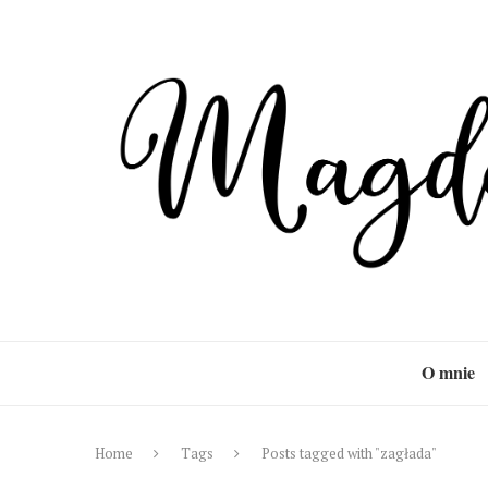
O mnie
Home
Tags
Posts tagged with "zagłada"