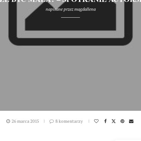
napisane przez
magdallena
26 marca 2015
8 komentarzy