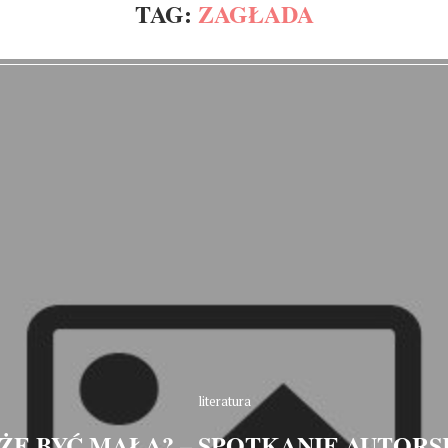
TAG:
ZAGŁADA
literatura
E BYĆ MAŁA? – SPOTKANIE AUTORS