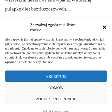
pułapkę diet beztłuszczowych, …
CZYTAJ DALEJ
Zarządzaj zgodami plików
cookie
Aby zapewnić jak najlepsze wrażenia, korzystamy z technologii, takich jak
pliki cookie, do przechowywania i/lub uzyskiwania dostępu do informacji o
urządzeniu. Zgoda na te technologie pozwoli nam przetwarzać dane, takie
jak zachowanie podczas przeglądania lub unikalne identyfikatory na tej
stronie. Brak wyrażenia zgody lub wycofanie zgody może niekorzystnie
wpłynąć na niektóre cechy i funkcje.
AKCEPTUJĘ
ODMÓW
Sklep
Polityka prywatności
O mnie
ZOBACZ PREFERENCJE
Copyright © 2025. All rights reserved by
Magdallena Magazine
WRÓĆ NA GÓRĘ
Polityka prywatności