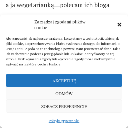
a ja wegetarianką…polecam ich bloga
(kulinarnego)
Zarządzaj zgodami plików
cookie
Aby zapewnić jak najlepsze wrażenia, korzystamy z technologii, takich jak
pliki cookie, do przechowywania i/lub uzyskiwania dostępu do informacji o
urządzeniu. Zgoda na te technologie pozwoli nam przetwarzać dane, takie
ZOSTAW KOMENTARZ
jak zachowanie podczas przeglądania lub unikalne identyfikatory na tej
stronie. Brak wyrażenia zgody lub wycofanie zgody może niekorzystnie
wpłynąć na niektóre cechy i funkcje.
AKCEPTUJĘ
ODMÓW
ZOBACZ PREFERENCJE
Polityka prywatności