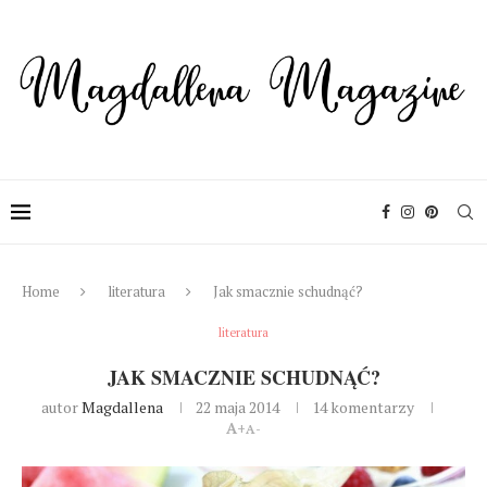
Home
literatura
Jak smacznie schudnąć?
literatura
JAK SMACZNIE SCHUDNĄĆ?
autor
Magdallena
22 maja 2014
14 komentarzy
A+
A-