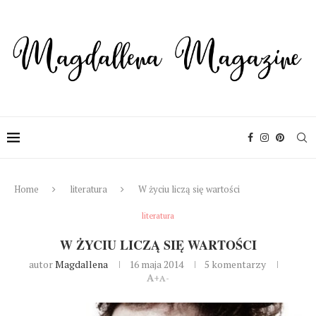
Home
literatura
W życiu liczą się wartości
literatura
W ŻYCIU LICZĄ SIĘ WARTOŚCI
autor
Magdallena
16 maja 2014
5 komentarzy
A+
A-