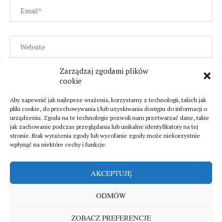
Zarządzaj zgodami plików
cookie
Aby zapewnić jak najlepsze wrażenia, korzystamy z technologii, takich jak
pliki cookie, do przechowywania i/lub uzyskiwania dostępu do informacji o
urządzeniu. Zgoda na te technologie pozwoli nam przetwarzać dane, takie
jak zachowanie podczas przeglądania lub unikalne identyfikatory na tej
stronie. Brak wyrażenia zgody lub wycofanie zgody może niekorzystnie
wpłynąć na niektóre cechy i funkcje.
AKCEPTUJĘ
ODMÓW
Sklep
Polityka prywatności
O mnie
ZOBACZ PREFERENCJE
Copyright © 2025. All rights reserved by
Magdallena Magazine