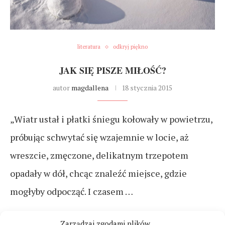
literatura
odkryj piękno
JAK SIĘ PISZE MIŁOŚĆ?
autor
magdallena
18 stycznia 2015
„Wiatr ustał i płatki śniegu kołowały w powietrzu,
próbując schwytać się wzajemnie w locie, aż
wreszcie, zmęczone, delikatnym trzepotem
opadały w dół, chcąc znaleźć miejsce, gdzie
mogłyby odpocząć. I czasem …
CZYTAJ DALEJ
Zarządzaj zgodami plików