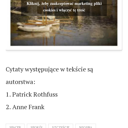
Kliknij, żeby zaakceptować marketing pliki
cookies i włączyć tę treść
Cytaty występujące w tekście są
autorstwa:
1. Patrick Rothfuss
2. Anne Frank
SPACER
SPOKÓJ
SZCZĘŚCIE
WIOSNA