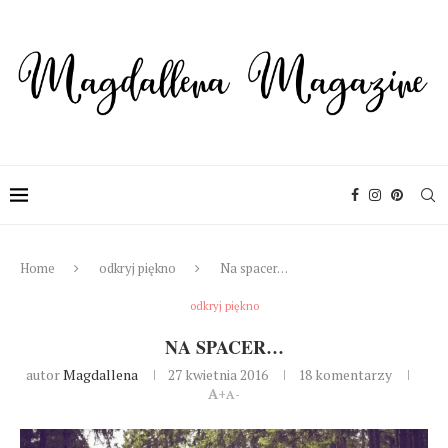
Home
odkryj piękno
Na spacer…
odkryj piękno
NA SPACER…
autor
Magdallena
27 kwietnia 2016
18 komentarzy
A+
A-