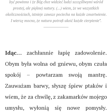
być powinno i że Bóg chce widzieć ludzi szczęśliwymi wśród
prostej, ale pięknej natury. (…) wiem, że we wszystkich
okolicznościach, istnieje zawsze pociecha na każde zmartwienie.
I wierzę mocno, że natura potrafi ukoić każde cierpienie”.
Idąc…
zachłannie łapię zadowolenie.
Obym była wolna od gniewu, obym czuła
spokój – powtarzam swoją mantrę.
Zauważam barwy, słyszę śpiew ptaków i
wiem, że za chwilę, z zakamarków mojego
umysłu, wyłonią się nowe pomysły.