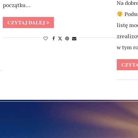
Na dobr
początku…
Podsu
CZYTAJ DALEJ
listę m
zrealiz
w tym r
CZYTA