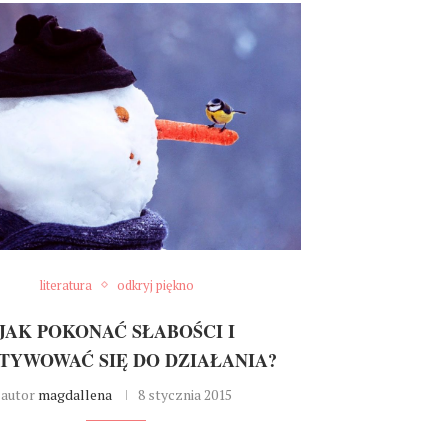
literatura
odkryj piękno
JAK POKONAĆ SŁABOŚCI I
TYWOWAĆ SIĘ DO DZIAŁANIA?
autor
magdallena
8 stycznia 2015