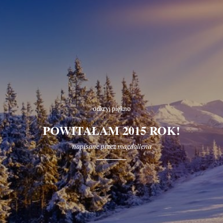
odkryj piękno
POWITAŁAM 2015 ROK!
napisane przez
magdallena