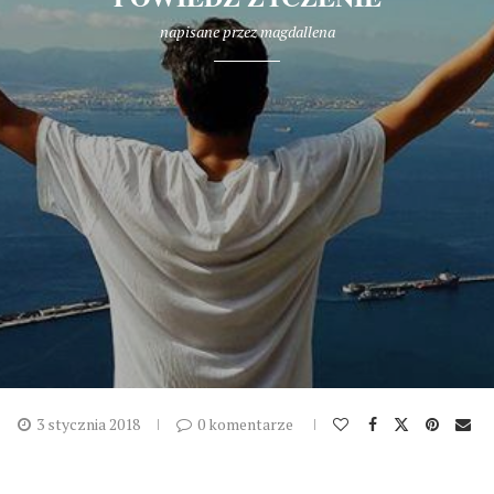
napisane przez
magdallena
3 stycznia 2018
0 komentarze