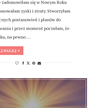
e zadomowiłam się w Nowym Roku
mowałam zyski i straty. Stworzyłam
ocnych postanowień i planów do
owania i przez moment poczułam, że
oku, na pewno …
J DALEJ