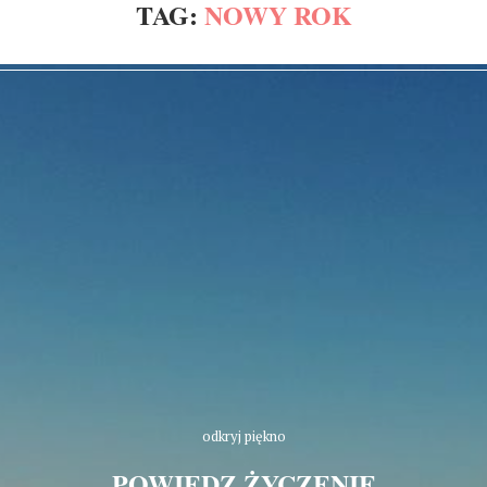
TAG:
NOWY ROK
odkryj piękno
POWIEDZ ŻYCZENIE