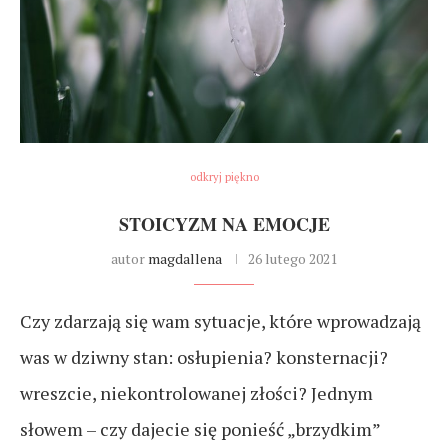
odkryj piękno
STOICYZM NA EMOCJE
autor
magdallena
26 lutego 2021
Czy zdarzają się wam sytuacje, które wprowadzają
was w dziwny stan: osłupienia? konsternacji?
wreszcie, niekontrolowanej złości? Jednym
słowem – czy dajecie się ponieść „brzydkim”