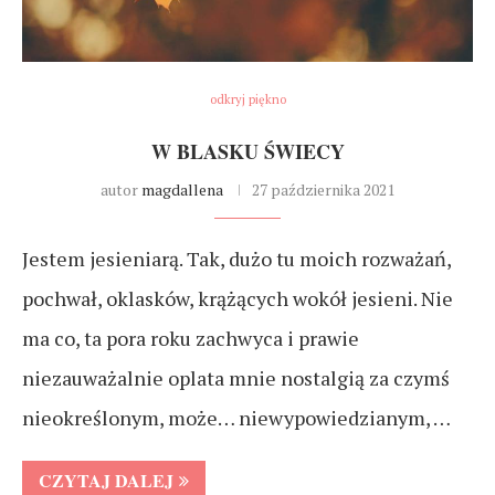
odkryj piękno
W BLASKU ŚWIECY
autor
magdallena
27 października 2021
Jestem jesieniarą. Tak, dużo tu moich rozważań,
pochwał, oklasków, krążących wokół jesieni. Nie
ma co, ta pora roku zachwyca i prawie
niezauważalnie oplata mnie nostalgią za czymś
nieokreślonym, może… niewypowiedzianym, …
CZYTAJ DALEJ