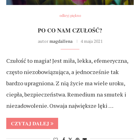
odkryj piękno
PO CO NAM CZUŁOŚĆ?
autor
magdallena
4 maja 2021
Czułość to magia! Jest miła, lekka, efemeryczna,
często niezobowiązująca, a jednocześnie tak
bardzo upragniona. Z nią życie ma wiele uroku,
ciepła, bezpieczeństwa. Remedium na smutek i
niezadowolenie. Oswaja największe lęki …
CZYTAJ DALEJ