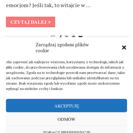
emocjom? Jeśli tak, to witajcie w …
CZYTAJ DALEJ
Zarządzaj zgodami plików
cookie
NOWSZE WPISY
STARSZE WPISY
Aby zapewnić jak najlepsze wrażenia, korzystamy z technologii, takich jak
pliki cookie, do przechowywania i/lub uzyskiwania dostępu do informacji o
urządzeniu. Zgoda na te technologie pozwoli nam przetwarzać dane, takie
jak zachowanie podczas przeglądania lub unikalne identyfikatory na tej
stronie. Brak wyrażenia zgody lub wycofanie zgody może niekorzystnie
wpłynąć na niektóre cechy i funkcje.
AKCEPTUJĘ
ODMÓW
Sklep
Polityka prywatności
O mnie
ZOBACZ PREFERENCJE