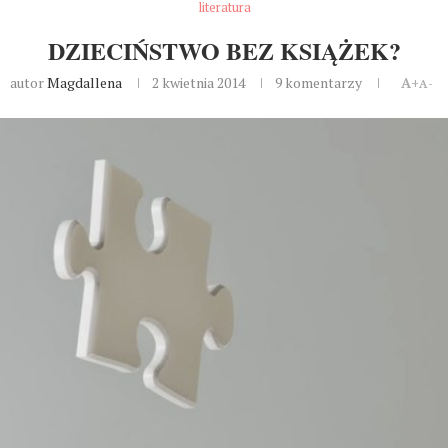
literatura
DZIECIŃSTWO BEZ KSIĄŻEK?
autor
Magdallena
2 kwietnia 2014
9 komentarzy
A+
A-