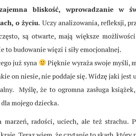
zajemna bliskość, wprowadzanie w świ
ch, o życiu.
Uczy analizowania, refleksji, pr
zęsto, są otwarte, mają większe możliwości 
e to budowanie więzi i siły emocjonalnej.
łego już syna
Pięknie wyraża swoje myśli, ma
ie on niesie, nie poddaje się. Widzę jaki jest
ialny. Myślę, że to ogromna zasługa książe
 dla mojego dziecka.
 marzeń, radości, uciech, ale też strachu. 
raje. Teraz wiem, że czytanie to skarb, który