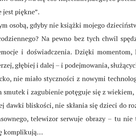
 jest piękne”.
bym osobą, gdyby nie książki mojego dziecińst
codziennego? Na pewno bez tych chwil spędz
mocje i doświadczenia. Dzięki momentom, kt
ej, głębiej i dalej – i podejmowania, służącyc
cko, nie miało styczności z nowymi technolog
ch smutek i zagubienie potęguje się z wiekiem,
j dawki bliskości, nie skłania się dzieci do 
ownego, telewizor serwuje obrazy – tu nie t
się komplikują…