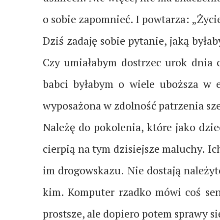
o sobie zapomnieć. I powtarza: „Życie
Dziś zadaję sobie pytanie, jaką była
Czy umiałabym dostrzec urok dnia 
babci byłabym o wiele uboższa w e
wyposażona w zdolność patrzenia szerz
Należę do pokolenia, które jako dzie
cierpią na tym dzisiejsze maluchy. I
im drogowskazu. Nie dostają należyte
kim. Komputer rzadko mówi coś sens
prostsze, ale dopiero potem sprawy 