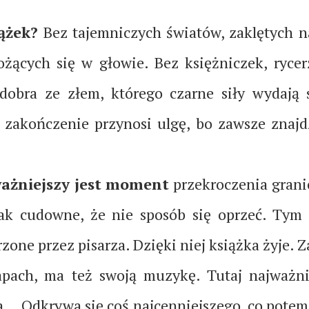
ążek?
Bez tajemniczych światów, zaklętych 
żących się w głowie. Bez księżniczek, ryce
 dobra ze złem, którego czarne siły wydaj
k zakończenie przynosi ulgę, bo zawsze znajdz
ważniejszy jest moment
przekroczenia granic
 tak cudowne, że nie sposób się oprzeć. Tym
one przez pisarza. Dzięki niej książka żyje. 
ach, ma też swoją muzykę. Tutaj najważniej
… Odkrywa się coś najcenniejszego, co potem 