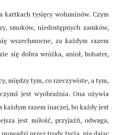
na kartkach tysięcy woluminów. Czym
rzy, smoków, niedostępnych zamków,
ą się wszechmocne, za każdym razem
ie się dobra wróżka, anioł, bohater,
y, między tym, co rzeczywiste, a tym,
 czymś jest wyobraźnia. Ona ożywia
Za każdym razem inaczej, bo każdy jest
sza jest miłość, przyjaźń, odwaga,
prowadzi przez trudy życia, nie dając