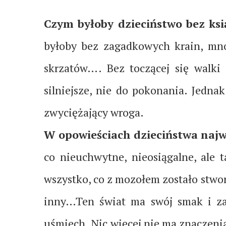
Czym byłoby dzieciństwo bez ksi
byłoby bez zagadkowych krain, mno
skrzatów…. Bez toczącej się walki
silniejsze, nie do pokonania. Jedna
zwyciężający wroga.
W opowieściach dzieciństwa naj
co nieuchwytne, nieosiągalne, ale
wszystko, co z mozołem zostało stworz
inny…Ten świat ma swój smak i zap
uśmiech. Nic więcej nie ma znaczenia