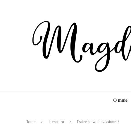
O mnie
Home
literatura
Dzieciństwo bez książek?