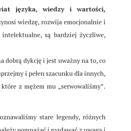
at języka, wiedzy i wartości,
zynosi wiedzę, rozwija emocjonalnie i
intelektualne, są bardziej życzliwe,
 dobrą dykcję i jest uważny na to, co
 uprzejmy i pełen szacunku dla innych,
k, które z mężem mu „serwowaliśmy”.
Poznawaliśmy stare legendy, różnych
 należy pomnażać i rozdawać z uwagą i