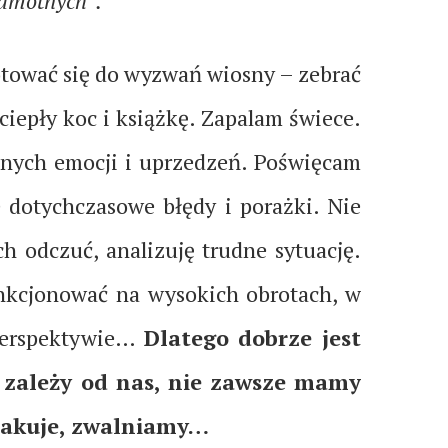
samotnych”.
gotować się do wyzwań wiosny – zebrać
iepły koc i książkę. Zapalam świece.
dnych emocji i uprzedzeń. Poświęcam
e dotychczasowe błędy i porażki. Nie
h odczuć, analizuję trudne sytuację.
unkcjonować na wysokich obrotach, w
j perspektywie…
Dlatego dobrze jest
a zależy od nas, nie zawsze mamy
brakuje, zwalniamy…