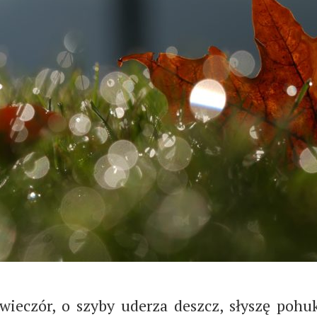
 wieczór, o szyby uderza deszcz, słyszę poh