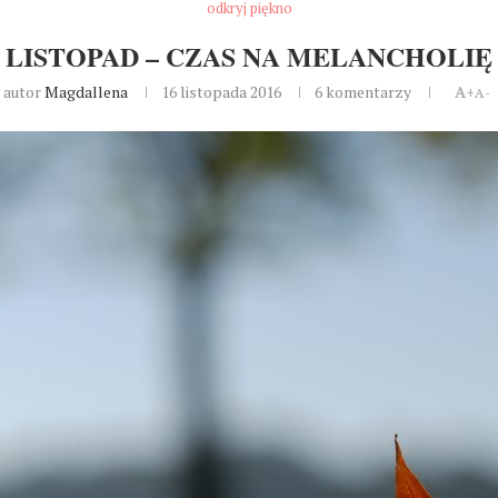
odkryj piękno
LISTOPAD – CZAS NA MELANCHOLIĘ
autor
Magdallena
16 listopada 2016
6 komentarzy
A+
A-