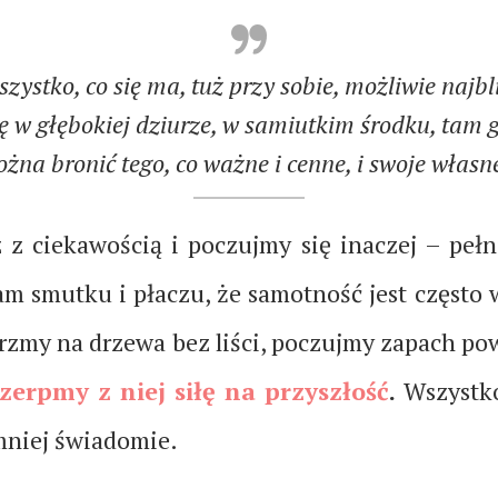
szystko, co się ma, tuż przy sobie, możliwie naj
 się w głębokiej dziurze, w samiutkim środku, tam 
żna bronić tego, co ważne i cenne, i swoje własn
 z ciekawością i poczujmy się inaczej – peł
 nam smutku i płaczu, że samotność jest częst
trzmy na drzewa bez liści, poczujmy zapach p
zerpmy z niej siłę na przyszłość
.
Wszystko
 mniej świadomie.