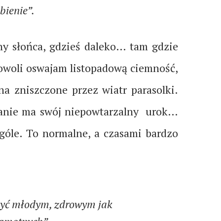
bienie”.
iny słońca, gdzieś daleko… tam gdzie
 Powoli oswajam listopadową ciemność,
na zniszczone przez wiatr parasolki.
panie ma swój niepowtarzalny urok…
 ogóle. To normalne, a czasami bardzo
a być młodym, zdrowym jak