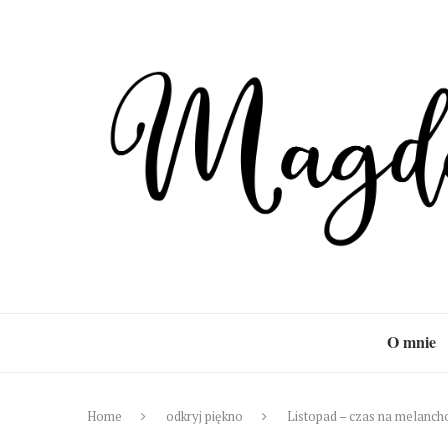
O mnie
Home
odkryj piękno
Listopad – czas na melanch