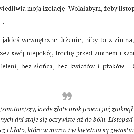
wiedliwia moją izolację. Wolałabym, żeby listop
i.
jakieś wewnętrzne drżenie, niby to z zimna,
ez swój niepokój, trochę przed zimnem i szaroś
ieleni, bez słońca, bez kwiatów i ptaków…
jsmutniejszy, kiedy złoty urok jesieni już zniknął
ych dni staje się oczywiste aż do bólu. Listopad
cz i błoto, które w marcu i w kwietniu są zwiastu