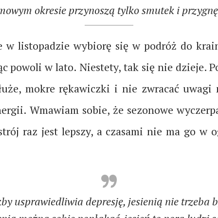
mowym okresie przynoszą tylko smutek i przygnę
e w listopadzie wybiorę się w podróż do kra
c powoli w lato. Niestety, tak się nie dzieje.
łuże, mokre rękawiczki i nie zwracać uwagi 
energii. Wmawiam sobie, że sezonowe wyczer
strój raz jest lepszy, a czasami nie ma go w
kby usprawiedliwia depresję, jesienią nie trzeb