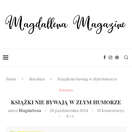
Home
literatura
Książki nie bywają w złym humorze
literatura
KSIĄŻKI NIE BYWAJĄ W ZŁYM HUMORZE
autor
Magdallena
20 października 2014
10 komentarzy
A+
A-